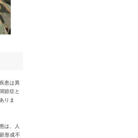
疾患は異
関節症と
ありま
患は、人
節形成不