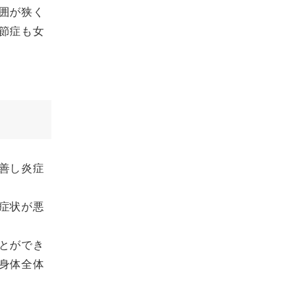
囲が狭く
節症も女
善し炎症
症状が悪
とができ
身体全体