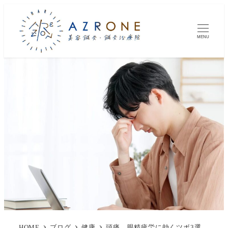
MENU
HOME
ブログ
健康
頭痛、眼精疲労に効くツボ3選