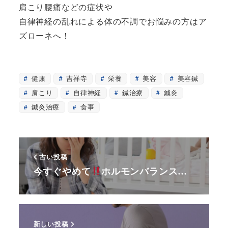
肩こり腰痛などの症状や
自律神経の乱れによる体の不調でお悩みの方はア
ズローネへ！
健康
吉祥寺
栄養
美容
美容鍼
肩こり
自律神経
鍼治療
鍼灸
鍼灸治療
食事
古い投稿
今すぐやめて
ホルモンバランス…
新しい投稿