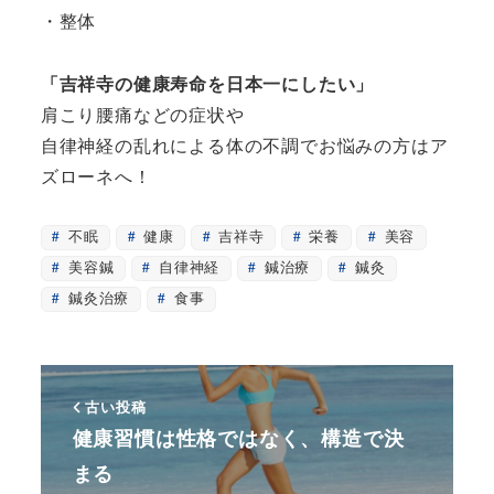
・整体
「吉祥寺の健康寿命を日本一にしたい」
肩こり腰痛などの症状や
自律神経の乱れによる体の不調でお悩みの方はア
ズローネへ！
不眠
健康
吉祥寺
栄養
美容
美容鍼
自律神経
鍼治療
鍼灸
鍼灸治療
食事
古い投稿
健康習慣は性格ではなく、構造で決
まる