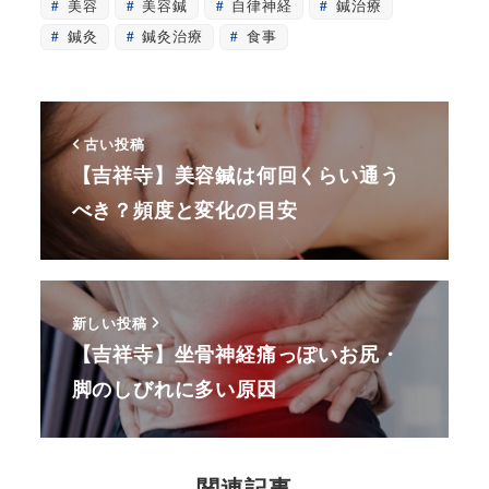
美容
美容鍼
自律神経
鍼治療
鍼灸
鍼灸治療
食事
古い投稿
【吉祥寺】美容鍼は何回くらい通う
べき？頻度と変化の目安
新しい投稿
【吉祥寺】坐骨神経痛っぽいお尻・
脚のしびれに多い原因