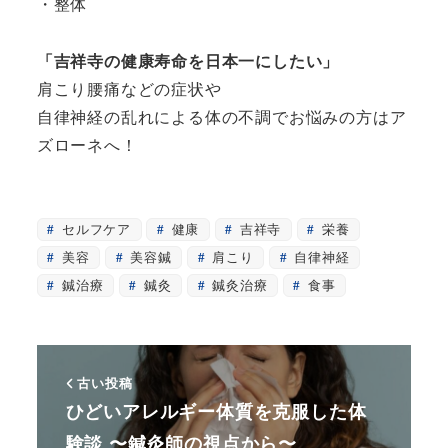
・整体
「吉祥寺の健康寿命を日本一にしたい」
肩こり腰痛などの症状や
自律神経の乱れによる体の不調でお悩みの方はア
ズローネへ！
セルフケア
健康
吉祥寺
栄養
美容
美容鍼
肩こり
自律神経
鍼治療
鍼灸
鍼灸治療
食事
古い投稿
ひどいアレルギー体質を克服した体
験談 〜鍼灸師の視点から〜